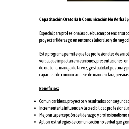
Capacitación Oratoria & Comunicación No Verbal 
Especial para profesionales que buscan potenciar su co
proyectar liderazgo en entornos laborales y de negoci
Este programa permite que los profesionales desarrol
verbal que impactan en reuniones, presentaciones, ent
de oratoria, manejo de la voz, gestualidad, postura y p
capacidad de comunicar ideas de manera clara, persua
Beneficios:
Comunicar ideas, proyectos y resultados con seguridad 
Incrementar la influencia y la credibilidad profesional 
Mejorar la percepción de liderazgo y profesionalismo 
Aplicar estrategias de comunicación no verbal que ge