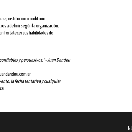
sa, institución o auditorio.
s a definir según la organización.
n fortalecer sus habilidades de
onfiables y persuasivos." – Juan Dandeu
uandandeu.com.ar
vento, la fecha tentativa y cualquier
ta.
N