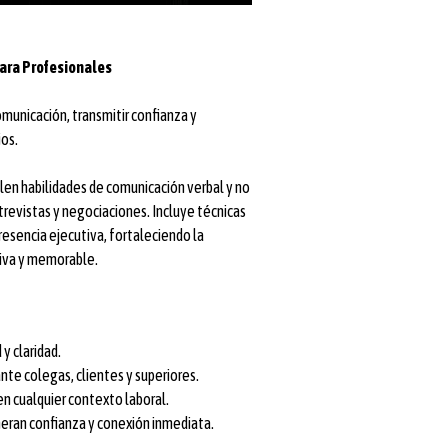
para Profesionales
municación, transmitir confianza y
os.
len habilidades de comunicación verbal y no
revistas y negociaciones. Incluye técnicas
resencia ejecutiva, fortaleciendo la
siva y memorable.
y claridad.
ante colegas, clientes y superiores.
en cualquier contexto laboral.
neran confianza y conexión inmediata.