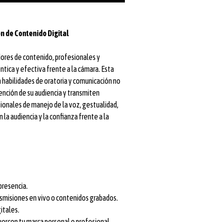
n de Contenido Digital
ores de contenido, profesionales y
ica y efectiva frente a la cámara. Esta
 habilidades de oratoria y comunicación no
ención de su audiencia y transmiten
sionales de manejo de la voz, gestualidad,
 la audiencia y la confianza frente a la
presencia.
nsmisiones en vivo o contenidos grabados.
itales.
uercen tu marca personal o profesional.