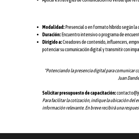
Modalidad:
Presencial o en formato híbrido según la 
Duración:
Encuentro intensivo o programa de encuentro
Dirigido a:
Creadores de contenido, influencers, emp
potenciar su comunicación digital y transmitir con imp
"Potenciando la presencia digital para comunicar co
Juan Dand
Solicitar presupuesto de capacitación:
contacto@j
Para facilitar la cotización, indique la ubicación del e
información relevante. En breve recibirá una respues